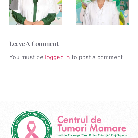
Dr.
n
Dr. Daniela
Maximilian
Martin
Muntean
Leave A Comment
You must be
logged in
to post a comment.