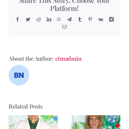
Platform!
Facebook
Twitter
Reddit
LinkedIn
WhatsApp
Telegram
Tumblr
Pinterest
Vk
Xing
Email
About the Author:
ctmadmin
Related Posts